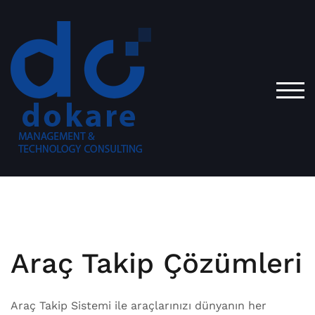
TOG
Araç Takip Çözümleri
Araç Takip Sistemi ile araçlarınızı dünyanın her